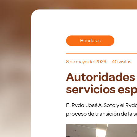
Honduras
8 de mayo del 2026
40
visitas
Autoridades
servicios es
El Rvdo. José A. Soto y el Rv
proceso de transición de la s