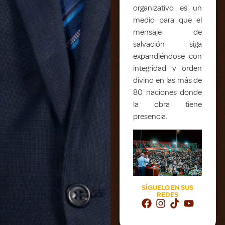
organizativo es un
medio para que el
mensaje de
salvación siga
expandiéndose con
integridad y orden
divino en las más de
80 naciones donde
la obra tiene
presencia.
SÍGUELO EN SUS
REDES