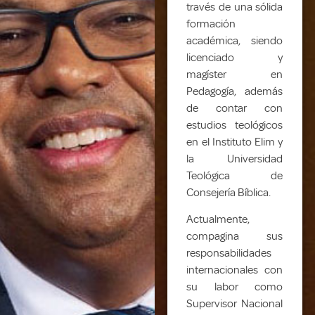
través de una sólida
formación
académica, siendo
licenciado y
magíster en
Pedagogía, además
de contar con
estudios teológicos
en el Instituto Elim y
la Universidad
Teológica de
Consejería Bíblica.
Actualmente,
compagina sus
responsabilidades
internacionales con
su labor como
Supervisor Nacional