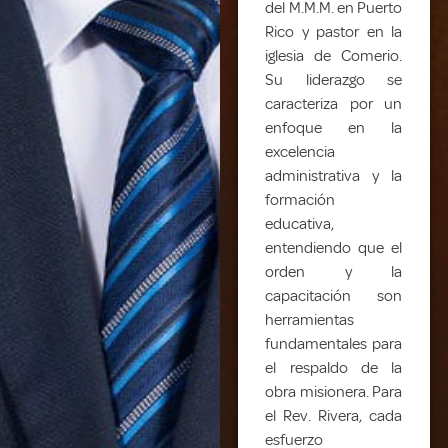
del M.M.M. en Puerto
Rico y pastor en la
iglesia de Comerio.
Su liderazgo se
caracteriza por un
enfoque en la
excelencia
administrativa y la
formación
educativa,
entendiendo que el
orden y la
capacitación son
herramientas
fundamentales para
el respaldo de la
obra misionera. Para
el Rev. Rivera, cada
esfuerzo