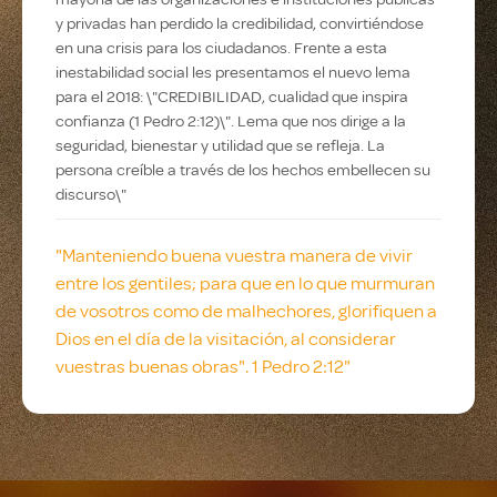
y privadas han perdido la credibilidad, convirtiéndose
en una crisis para los ciudadanos. Frente a esta
inestabilidad social les presentamos el nuevo lema
para el 2018: \"CREDIBILIDAD, cualidad que inspira
confianza (1 Pedro 2:12)\". Lema que nos dirige a la
seguridad, bienestar y utilidad que se refleja. La
persona creíble a través de los hechos embellecen su
discurso\"
"Manteniendo buena vuestra manera de vivir
entre los gentiles; para que en lo que murmuran
de vosotros como de malhechores, glorifiquen a
Dios en el día de la visitación, al considerar
vuestras buenas obras". 1 Pedro 2:12"