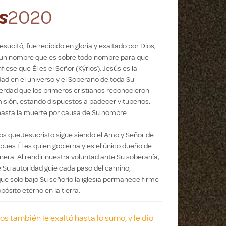
s
2020
sucitó, fue recibido en gloria y exaltado por Dios,
ó un nombre que es sobre todo nombre para que
iese que Él es el Señor (Kýrios). Jesús es la
d en el universo y el Soberano de toda Su
erdad que los primeros cristianos reconocieron
sión, estando dispuestos a padecer vituperios,
hasta la muerte por causa de Su nombre.
s que Jesucristo sigue siendo el Amo y Señor de
 pues Él es quien gobierna y es el único dueño de
nera. Al rendir nuestra voluntad ante Su soberanía,
 Su autoridad guíe cada paso del camino,
e solo bajo Su señorío la iglesia permanece firme
ósito eterno en la tierra.
ios también le exaltó hasta lo sumo, y le dio