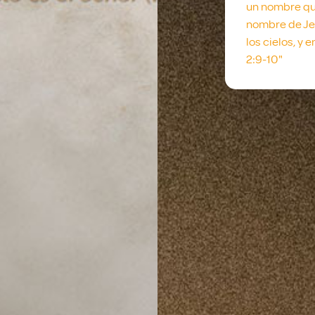
un nombre qu
nombre de Jes
los cielos, y e
2:9-10"