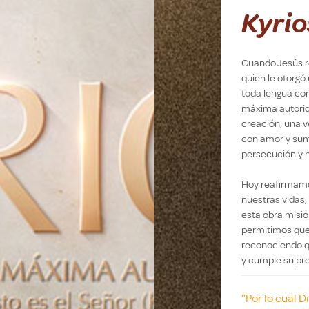
Kyrio
Cuando Jesús re
quien le otorg
toda lengua conf
máxima autorida
creación; una v
con amor y sumi
persecución y 
Hoy reafirmamo
nuestras vidas,
esta obra misio
permitimos que
reconociendo qu
y cumple su prop
"Por lo cual D